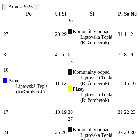
August
2026
Po
Ut
St
Št
Pi
So
Ne
30
Komunálny odpad
27
28
29
31
1
2
Liptovská Teplá
(Ružomberok)
3
4
5
6
7
8
9
13
10
Komunálny odpad
Liptovská Teplá
Papier
11
12
(Ružomberok)
14
15
16
Liptovská Teplá
Plasty
(Ružomberok)
Liptovská Teplá
(Ružomberok)
17
18
19
20
21
22
23
27
Komunálny odpad
24
25
26
28
29
30
Liptovská Teplá