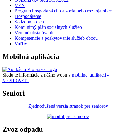
VZN
Program hospodárskeho a sociálneho rozvoja obce
Hospodárenie
Sadzobník cien
Komunitný plán sociálnych služieb
Verejné obstarávanie
Kompetencie a poskytovanie služieb obcou
Voľby
Mobilná aplikácia
Sledujte informácie z nášho webu v
mobilnej aplikácii -
V OBRAZE.
Seniori
Zjednodušená verzia stránok pre seniorov
Zvoz odpadu