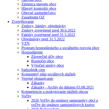
Zástupca starostu obce
Hlavný kontrolór obce
Obecné zastupiteľstvo
Zasadnutia OZ
Zverejňovanie
Zmluvy, faktúry, objednávky
Zmluvy zverejnené pred 30.6.2022
Faktúry zverejnené pred 31.5.2022
Objednávky pred 31.5.2022
VZN
Program hospodárskeho a sociálneho rozvoja obce
Hospodárenie
Záverečné účty obce
Rozpočet obce
Výročné správy obce
Sadzobník cien
Komunitný plán sociálnych služieb
Verejné obstarávanie
Zákazky
Zákazky - Archív do dátumu 03.08.2021
Kompetencie a poskytovanie služieb obcou
Voľby
2026 Voľby do orgánov samosprávy obcí a
voľby do orgánov samosprávnych krajov