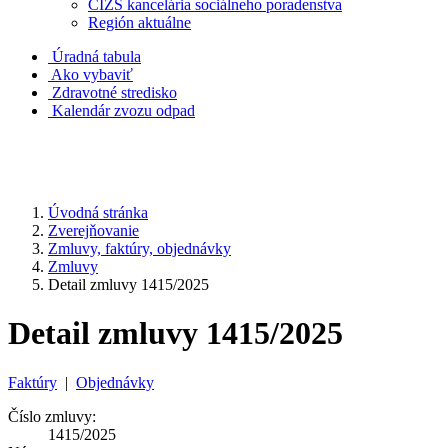
CIZS kancelária sociálneho poradenstva
Región aktuálne
Úradná tabula
Ako vybaviť
Zdravotné stredisko
Kalendár zvozu odpad
Úvodná stránka
Zverejňovanie
Zmluvy, faktúry, objednávky
Zmluvy
Detail zmluvy 1415/2025
Detail zmluvy 1415/2025
Faktúry
|
Objednávky
Číslo zmluvy:
1415/2025