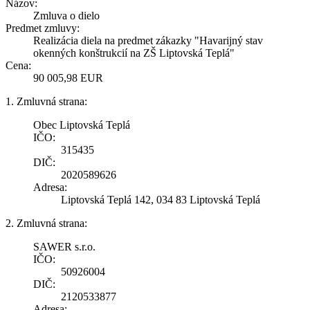
Názov:
Zmluva o dielo
Predmet zmluvy:
Realizácia diela na predmet zákazky "Havarijný stav
okenných konštrukcií na ZŠ Liptovská Teplá"
Cena:
90 005,98 EUR
1. Zmluvná strana:
Obec Liptovská Teplá
IČO:
315435
DIČ:
2020589626
Adresa:
Liptovská Teplá 142, 034 83 Liptovská Teplá
2. Zmluvná strana:
SAWER s.r.o.
IČO:
50926004
DIČ:
2120533877
Adresa: