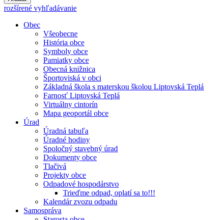
rozšírené vyhľadávanie
Obec
Všeobecne
História obce
Symboly obce
Pamiatky obce
Obecná knižnica
Športoviská v obci
Základná škola s materskou školou Liptovská Teplá
Farnosť Liptovská Teplá
Virtuálny cintorín
Mapa geoportál obce
Úrad
Úradná tabuľa
Úradné hodiny
Spoločný stavebný úrad
Dokumenty obce
Tlačivá
Projekty obce
Odpadové hospodárstvo
Trieďme odpad, oplatí sa to!!!
Kalendár zvozu odpadu
Samospráva
Starosta obce