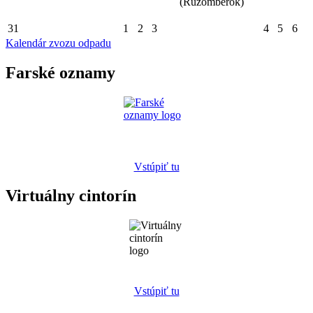
(Ružomberok)
31
1
2
3
4
5
6
Kalendár zvozu odpadu
Farské oznamy
Vstúpiť tu
Virtuálny cintorín
Vstúpiť tu