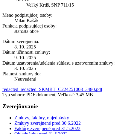
Veľký Krtíš, SNP 711/15
Meno podpisujúcej osoby:
Milan Kašák
Funkcia podpisujúcej osoby:
starosta obce
Dátum zverejnenia:
8. 10. 2025
Dátum účinnosti zmluvy:
9. 10. 2025
Dátum uzatvorenia/udelenia súhlasu s uzatvorením zmluvy:
8. 10. 2025
Platnosť zmluvy do:
Neuvedené
redacted_redacted_SKMBT_C22425100813480.pdf
Typ súboru: PDF dokument, Veľkosť: 3,45 MB
Zverejňovanie
Zmluvy, faktúry, objednávky
Zmluvy zverejnené pred 30.6.2022
Faktúry zverejnené pred 31.5.2022
Objednávky pred 31.5.2022