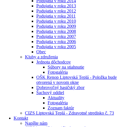
Podujatia v roku 2014
Podujatia v roku 2013
Podujatia v roku 2012
Podujatia v roku 2011
Podujatia v roku 2010
Podujatia v roku 2009
Podujatia v roku 2008
Podujatia v roku 2007
Podujatia v roku 2006
Podujatia v roku 2005
Obec
Kluby a združenia
Jednota dôchodcov
Súbory na stiahnutie
Fotogaléria
OŠK Renop Liptovská Teplá - Položka bude
otvorená v novom okne
Dobrovoľný hasičský zbor
Šachový oddiel
Aktuality
Fotogaléria
Zoznam faktúr
CIZS Liptovská Teplá - Zdravotné stredisko č. 73
Kontakt
Napíšte nám