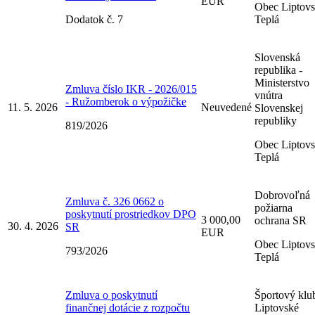
EUR
Obec Liptov
Dodatok č. 7
Teplá
Slovenská
republika -
Ministerstvo
Zmluva číslo IKR - 2026/015
vnútra
- Ružomberok o výpožičke
11. 5. 2026
Neuvedené
Slovenskej
republiky
819/2026
Obec Liptov
Teplá
Dobrovoľná
Zmluva č. 326 0662 o
požiarna
poskytnutí prostriedkov DPO
3 000,00
ochrana SR
30. 4. 2026
SR
EUR
Obec Liptov
793/2026
Teplá
Zmluva o poskytnutí
Športový klu
finančnej dotácie z rozpočtu
Liptovské