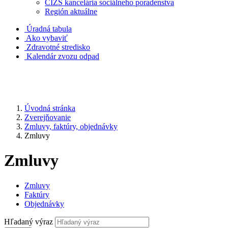
CIZS kancelária sociálneho poradenstva
Región aktuálne
Úradná tabula
Ako vybaviť
Zdravotné stredisko
Kalendár zvozu odpad
Úvodná stránka
Zverejňovanie
Zmluvy, faktúry, objednávky
Zmluvy
Zmluvy
Zmluvy
Faktúry
Objednávky
Hľadaný výraz