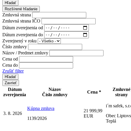
Hľadať
Rozšírené hľadanie
Zmluvná strana
Zmluvná strana IČO
Dátum zverejnenia od
Dátum zverejnenia do
Zverejnený v roku
Číslo zmluvy
Názov / Predmet zmluvy
Cena od
Cena do
Zrušiť filter
Zavrieť
Dátum
Názov
Zmluvné
Cena *
zverejnenia
Číslo zmluvy
strany
i´m safek, s.r.
Kúpna zmluva
21 999,99
3. 8. 2026
Obec Liptov
EUR
1139/2026
Teplá