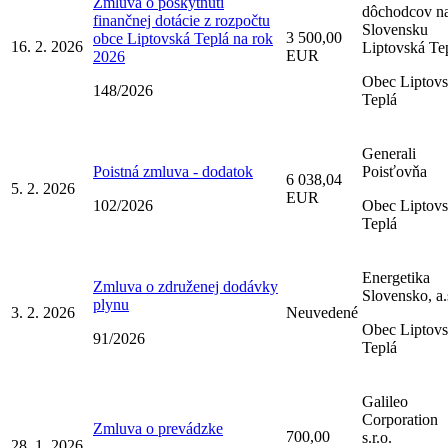
Zmluva o poskytnutí
dôchodcov n
finančnej dotácie z rozpočtu
Slovensku
3 500,00
obce Liptovská Teplá na rok
16. 2. 2026
Liptovská Te
EUR
2026
Obec Liptov
148/2026
Teplá
Generali
Poistná zmluva - dodatok
Poisťovňa
6 038,04
5. 2. 2026
EUR
102/2026
Obec Liptov
Teplá
Energetika
Zmluva o združenej dodávky
Slovensko, a.
plynu
3. 2. 2026
Neuvedené
Obec Liptov
91/2026
Teplá
Galileo
Corporation
Zmluva o prevádzke
700,00
s.r.o.
28. 1. 2026