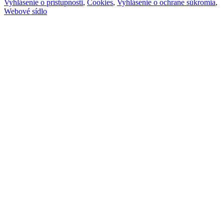
Vyhlásenie o prístupnosti
,
Cookies
,
Vyhlásenie o ochrane súkromia
,
Webové sídlo