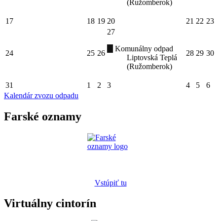
(Ružomberok)
17
18
19
20
21
22
23
27
Komunálny odpad
24
25
26
28
29
30
Liptovská Teplá
(Ružomberok)
31
1
2
3
4
5
6
Kalendár zvozu odpadu
Farské oznamy
Vstúpiť tu
Virtuálny cintorín