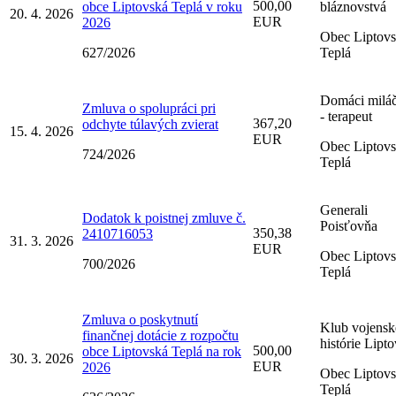
500,00
obce Liptovská Teplá v roku
bláznovstvá
20. 4. 2026
EUR
2026
Obec Liptov
627/2026
Teplá
Domáci miláč
Zmluva o spolupráci pri
- terapeut
367,20
odchyte túlavých zvierat
15. 4. 2026
EUR
Obec Liptov
724/2026
Teplá
Generali
Dodatok k poistnej zmluve č.
Poisťovňa
350,38
2410716053
31. 3. 2026
EUR
Obec Liptov
700/2026
Teplá
Zmluva o poskytnutí
Klub vojensk
finančnej dotácie z rozpočtu
histórie Lipto
500,00
obce Liptovská Teplá na rok
30. 3. 2026
EUR
2026
Obec Liptov
Teplá