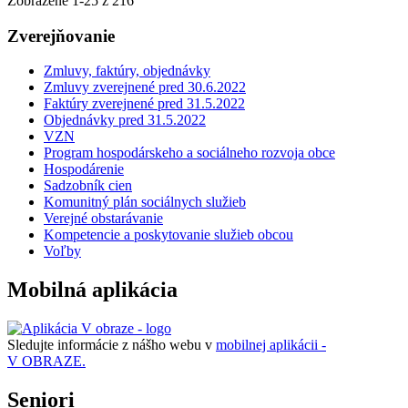
Zobrazené
1
-
25
z 216
Zverejňovanie
Zmluvy, faktúry, objednávky
Zmluvy zverejnené pred 30.6.2022
Faktúry zverejnené pred 31.5.2022
Objednávky pred 31.5.2022
VZN
Program hospodárskeho a sociálneho rozvoja obce
Hospodárenie
Sadzobník cien
Komunitný plán sociálnych služieb
Verejné obstarávanie
Kompetencie a poskytovanie služieb obcou
Voľby
Mobilná aplikácia
Sledujte informácie z nášho webu v
mobilnej aplikácii -
V OBRAZE.
Seniori