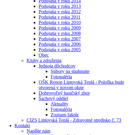
Podujatia v roku 2014
Podujatia v roku 2013
Podujatia v roku 2012
Podujatia v roku 2011
Podujatia v roku 2010
Podujatia v roku 2009
Podujatia v roku 2008
Podujatia v roku 2007
Podujatia v roku 2006
Podujatia v roku 2005
Obec
Kluby a združenia
Jednota dôchodcov
Súbory na stiahnutie
Fotogaléria
OŠK Renop Liptovská Teplá - Položka bude
otvorená v novom okne
Dobrovoľný hasičský zbor
Šachový oddiel
Aktuality
Fotogaléria
Zoznam faktúr
CIZS Liptovská Teplá - Zdravotné stredisko č. 73
Kontakt
Napíšte nám