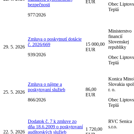
EUR
Obec Liptov
bezpečnosti
Teplá
977/2026
Ministerstvo
financií
Zmluva o poskytnutí dotácie
Slovenskej
15 000,00
č. 2026/669
29. 5. 2026
republiky
EUR
939/2026
Obec Liptov
Teplá
Konica Minol
Zmluva o nájme a
Slovakia spol
86,00
poskytovaní služieb
r. o.
25. 5. 2026
EUR
866/2026
Obec Liptov
Teplá
Dodatok č. 7 k zmluve zo
RVC Senica
dňa 18.6.2009 o poskytovaní
s.r.o.
1 720,00
22. 5. 2026
audítorských služieb