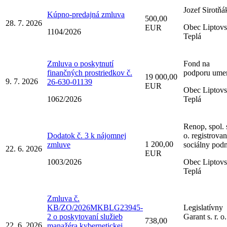
Jozef Sirotňá
Kúpno-predajná zmluva
500,00
28. 7. 2026
Obec Liptov
EUR
1104/2026
Teplá
Zmluva o poskytnutí
Fond na
finančných prostriedkov č.
podporu ume
19 000,00
9. 7. 2026
26-630-01139
EUR
Obec Liptov
1062/2026
Teplá
Renop, spol. s
Dodatok č. 3 k nájomnej
o. registrova
1 200,00
zmluve
sociálny pod
22. 6. 2026
EUR
1003/2026
Obec Liptov
Teplá
Zmluva č.
KB/ZO/2026MKBLG23945-
Legislatívny
2 o poskytovaní služieb
Garant s. r. o.
738,00
22. 6. 2026
manažéra kybernetickej