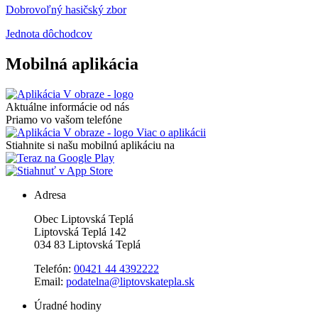
Dobrovoľný hasičský zbor
Jednota dôchodcov
Mobilná aplikácia
Aktuálne informácie od nás
Priamo vo vašom telefóne
Viac o aplikácii
Stiahnite si našu mobilnú aplikáciu na
Adresa
Obec Liptovská Teplá
Liptovská Teplá 142
034 83 Liptovská Teplá
Telefón:
00421 44 4392222
Email:
podatelna@liptovskatepla.sk
Úradné hodiny