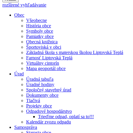
rozšírené vyhľadávanie
Obec
Všeobecne
História obce
Symboly obce
Pamiatky obce
Obecná knižnica
Športoviská v obci
Základná škola s materskou školou Liptovská Teplá
Farnosť Liptovská Teplá
Virtuálny cintorín
Mapa geoportál obce
Úrad
Úradná tabuľa
Úradné hodiny
Spoločný stavebný úrad
Dokumenty obce
Tlačivá
Projekty obce
Odpadové hospodárstvo
Trieďme odpad, oplatí sa to!!!
Kalendár zvozu odpadu
Samospráva
Starosta obce