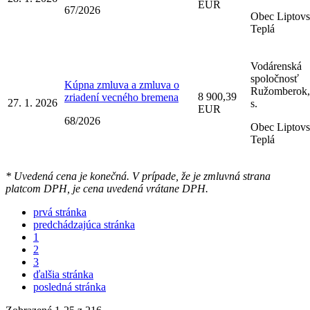
EUR
67/2026
Obec Liptov
Teplá
Vodárenská
spoločnosť
Kúpna zmluva a zmluva o
Ružomberok,
8 900,39
zriadení vecného bremena
27. 1. 2026
s.
EUR
68/2026
Obec Liptov
Teplá
* Uvedená cena je konečná. V prípade, že je zmluvná strana
platcom DPH, je cena uvedená vrátane DPH.
prvá stránka
predchádzajúca stránka
1
2
3
ďalšia stránka
posledná stránka