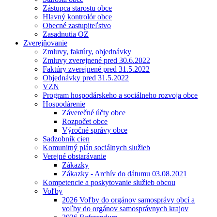
Zástupca starostu obce
Hlavný kontrolór obce
Obecné zastupiteľstvo
Zasadnutia OZ
Zverejňovanie
Zmluvy, faktúry, objednávky
Zmluvy zverejnené pred 30.6.2022
Faktúry zverejnené pred 31.5.2022
Objednávky pred 31.5.2022
VZN
Program hospodárskeho a sociálneho rozvoja obce
Hospodárenie
Záverečné účty obce
Rozpočet obce
Výročné správy obce
Sadzobník cien
Komunitný plán sociálnych služieb
Verejné obstarávanie
Zákazky
Zákazky - Archív do dátumu 03.08.2021
Kompetencie a poskytovanie služieb obcou
Voľby
2026 Voľby do orgánov samosprávy obcí a
voľby do orgánov samosprávnych krajov