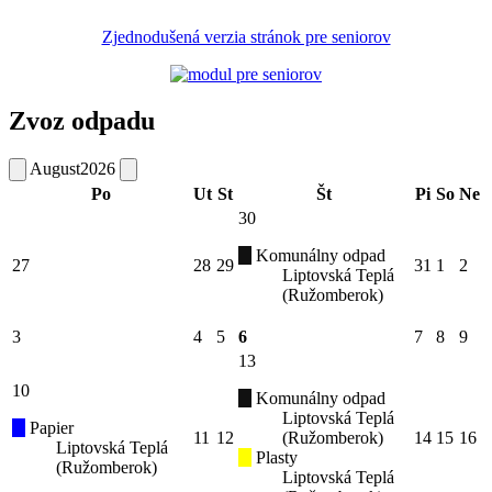
Zjednodušená verzia stránok pre seniorov
Zvoz odpadu
August
2026
Po
Ut
St
Št
Pi
So
Ne
30
Komunálny odpad
27
28
29
31
1
2
Liptovská Teplá
(Ružomberok)
3
4
5
6
7
8
9
13
10
Komunálny odpad
Liptovská Teplá
Papier
11
12
(Ružomberok)
14
15
16
Liptovská Teplá
Plasty
(Ružomberok)
Liptovská Teplá