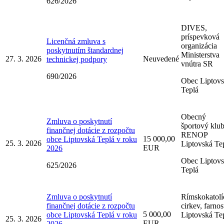
626/2026
DIVES,
príspevková
Licenčná zmluva s
organizácia
poskytnutím štandardnej
Ministerstva
27. 3. 2026
Neuvedené
technickej podpory
vnútra SR
690/2026
Obec Liptov
Teplá
Obecný
Zmluva o poskytnutí
športový klu
finančnej dotácie z rozpočtu
RENOP
15 000,00
obce Liptovská Teplá v roku
25. 3. 2026
Liptovská Te
EUR
2026
Obec Liptov
625/2026
Teplá
Zmluva o poskytnutí
Rímskokatolí
finančnej dotácie z rozpočtu
cirkev, farnos
5 000,00
obce Liptovská Teplá v roku
Liptovská Te
25. 3. 2026
EUR
2026