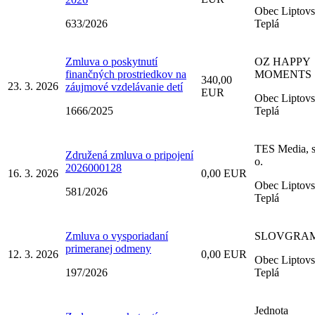
Obec Liptov
633/2026
Teplá
Zmluva o poskytnutí
OZ HAPPY
finančných prostriedkov na
MOMENTS
340,00
23. 3. 2026
záujmové vzdelávanie detí
EUR
Obec Liptov
1666/2025
Teplá
TES Media, s.
Združená zmluva o pripojení
o.
2026000128
16. 3. 2026
0,00 EUR
Obec Liptov
581/2026
Teplá
Zmluva o vysporiadaní
SLOVGRA
primeranej odmeny
12. 3. 2026
0,00 EUR
Obec Liptov
197/2026
Teplá
Jednota