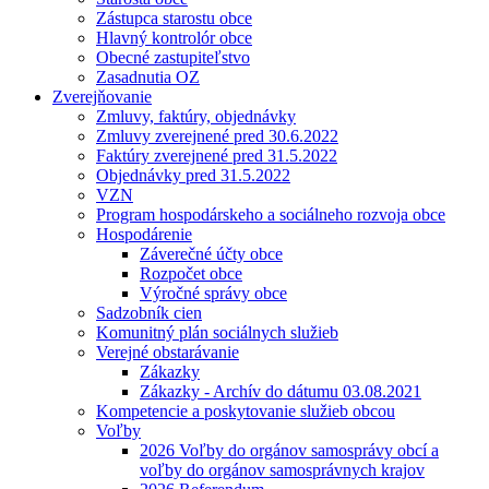
Zástupca starostu obce
Hlavný kontrolór obce
Obecné zastupiteľstvo
Zasadnutia OZ
Zverejňovanie
Zmluvy, faktúry, objednávky
Zmluvy zverejnené pred 30.6.2022
Faktúry zverejnené pred 31.5.2022
Objednávky pred 31.5.2022
VZN
Program hospodárskeho a sociálneho rozvoja obce
Hospodárenie
Záverečné účty obce
Rozpočet obce
Výročné správy obce
Sadzobník cien
Komunitný plán sociálnych služieb
Verejné obstarávanie
Zákazky
Zákazky - Archív do dátumu 03.08.2021
Kompetencie a poskytovanie služieb obcou
Voľby
2026 Voľby do orgánov samosprávy obcí a
voľby do orgánov samosprávnych krajov