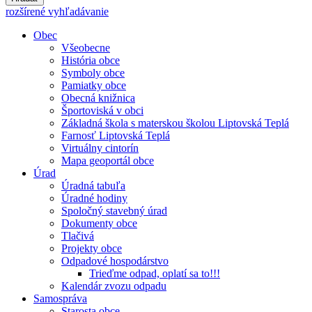
rozšírené vyhľadávanie
Obec
Všeobecne
História obce
Symboly obce
Pamiatky obce
Obecná knižnica
Športoviská v obci
Základná škola s materskou školou Liptovská Teplá
Farnosť Liptovská Teplá
Virtuálny cintorín
Mapa geoportál obce
Úrad
Úradná tabuľa
Úradné hodiny
Spoločný stavebný úrad
Dokumenty obce
Tlačivá
Projekty obce
Odpadové hospodárstvo
Trieďme odpad, oplatí sa to!!!
Kalendár zvozu odpadu
Samospráva
Starosta obce