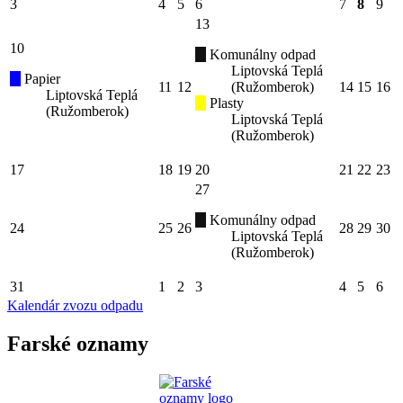
3
4
5
6
7
8
9
13
10
Komunálny odpad
Liptovská Teplá
Papier
11
12
(Ružomberok)
14
15
16
Liptovská Teplá
Plasty
(Ružomberok)
Liptovská Teplá
(Ružomberok)
17
18
19
20
21
22
23
27
Komunálny odpad
24
25
26
28
29
30
Liptovská Teplá
(Ružomberok)
31
1
2
3
4
5
6
Kalendár zvozu odpadu
Farské oznamy