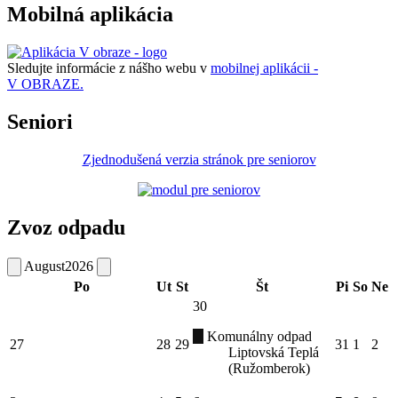
Mobilná aplikácia
Sledujte informácie z nášho webu v
mobilnej aplikácii -
V OBRAZE.
Seniori
Zjednodušená verzia stránok pre seniorov
Zvoz odpadu
August
2026
Po
Ut
St
Št
Pi
So
Ne
30
Komunálny odpad
27
28
29
31
1
2
Liptovská Teplá
(Ružomberok)