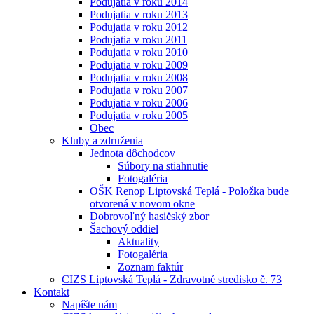
Podujatia v roku 2014
Podujatia v roku 2013
Podujatia v roku 2012
Podujatia v roku 2011
Podujatia v roku 2010
Podujatia v roku 2009
Podujatia v roku 2008
Podujatia v roku 2007
Podujatia v roku 2006
Podujatia v roku 2005
Obec
Kluby a združenia
Jednota dôchodcov
Súbory na stiahnutie
Fotogaléria
OŠK Renop Liptovská Teplá - Položka bude
otvorená v novom okne
Dobrovoľný hasičský zbor
Šachový oddiel
Aktuality
Fotogaléria
Zoznam faktúr
CIZS Liptovská Teplá - Zdravotné stredisko č. 73
Kontakt
Napíšte nám