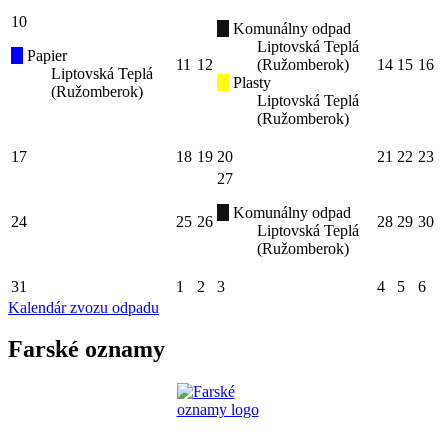
10
Komunálny odpad
Liptovská Teplá
Papier
11
12
(Ružomberok)
14
15
16
Liptovská Teplá
Plasty
(Ružomberok)
Liptovská Teplá
(Ružomberok)
17
18
19
20
21
22
23
27
Komunálny odpad
24
25
26
28
29
30
Liptovská Teplá
(Ružomberok)
31
1
2
3
4
5
6
Kalendár zvozu odpadu
Farské oznamy