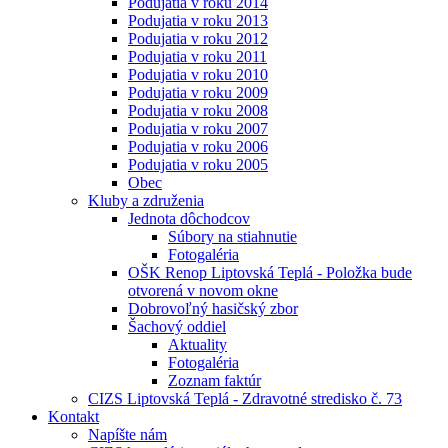
Podujatia v roku 2014
Podujatia v roku 2013
Podujatia v roku 2012
Podujatia v roku 2011
Podujatia v roku 2010
Podujatia v roku 2009
Podujatia v roku 2008
Podujatia v roku 2007
Podujatia v roku 2006
Podujatia v roku 2005
Obec
Kluby a združenia
Jednota dôchodcov
Súbory na stiahnutie
Fotogaléria
OŠK Renop Liptovská Teplá - Položka bude
otvorená v novom okne
Dobrovoľný hasičský zbor
Šachový oddiel
Aktuality
Fotogaléria
Zoznam faktúr
CIZS Liptovská Teplá - Zdravotné stredisko č. 73
Kontakt
Napíšte nám