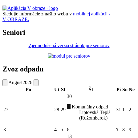
Sledujte informácie z nášho webu v
mobilnej aplikácii -
V OBRAZE.
Seniori
Zjednodušená verzia stránok pre seniorov
Zvoz odpadu
August
2026
Po
Ut
St
Št
Pi
So
Ne
30
Komunálny odpad
27
28
29
31
1
2
Liptovská Teplá
(Ružomberok)
3
4
5
6
7
8
9
13