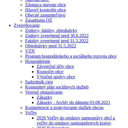
Zástupca starostu obce
Hlavný kontrolór obce
Obecné zastupiteľstvo
Zasadnutia OZ
Zverejňovanie
Zmluvy, faktúry, objednávky
Zmluvy zverejnené pred 30.6.2022
Faktúry zverejnené pred 31.5.2022
Objednávky pred 31.5.2022
VZN
Program hospodárskeho a sociálneho rozvoja obce
Hospodárenie
Záverečné účty obce
Rozpočet obce
Výročné správy obce
Sadzobník cien
Komunitný plán sociálnych služieb
Verejné obstarávanie
Zákazky
Zákazky - Archív do dátumu 03.08.2021
Kompetencie a poskytovanie služieb obcou
Voľby
2026 Voľby do orgánov samosprávy obcí a
voľby do orgánov samosprávnych krajov