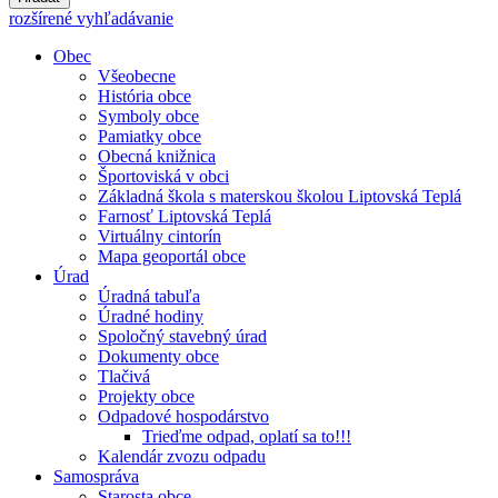
rozšírené vyhľadávanie
Obec
Všeobecne
História obce
Symboly obce
Pamiatky obce
Obecná knižnica
Športoviská v obci
Základná škola s materskou školou Liptovská Teplá
Farnosť Liptovská Teplá
Virtuálny cintorín
Mapa geoportál obce
Úrad
Úradná tabuľa
Úradné hodiny
Spoločný stavebný úrad
Dokumenty obce
Tlačivá
Projekty obce
Odpadové hospodárstvo
Trieďme odpad, oplatí sa to!!!
Kalendár zvozu odpadu
Samospráva
Starosta obce