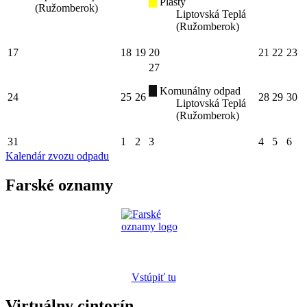
Plasty
(Ružomberok)
Liptovská Teplá
(Ružomberok)
17
18
19
20
21
22
23
27
Komunálny odpad
24
25
26
28
29
30
Liptovská Teplá
(Ružomberok)
31
1
2
3
4
5
6
Kalendár zvozu odpadu
Farské oznamy
Vstúpiť tu
Virtuálny cintorín