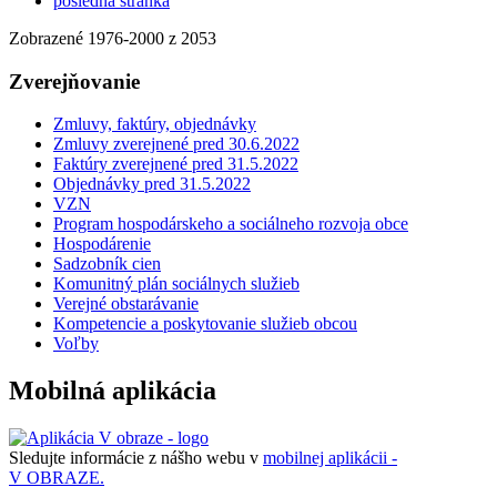
posledná stránka
Zobrazené
1976
-
2000
z 2053
Zverejňovanie
Zmluvy, faktúry, objednávky
Zmluvy zverejnené pred 30.6.2022
Faktúry zverejnené pred 31.5.2022
Objednávky pred 31.5.2022
VZN
Program hospodárskeho a sociálneho rozvoja obce
Hospodárenie
Sadzobník cien
Komunitný plán sociálnych služieb
Verejné obstarávanie
Kompetencie a poskytovanie služieb obcou
Voľby
Mobilná aplikácia
Sledujte informácie z nášho webu v
mobilnej aplikácii -
V OBRAZE.