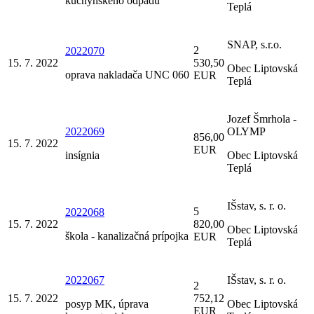
kuchynského odpadu
Teplá
SNAP, s.r.o.
2
2022070
15. 7. 2022
530,50
Obec Liptovská
oprava nakladača UNC 060
EUR
Teplá
Jozef Šmrhola -
2022069
OLYMP
856,00
15. 7. 2022
EUR
insígnia
Obec Liptovská
Teplá
IŠstav, s. r. o.
5
2022068
15. 7. 2022
820,00
Obec Liptovská
škola - kanalizačná prípojka
EUR
Teplá
2022067
IŠstav, s. r. o.
2
15. 7. 2022
752,12
posyp MK, úprava
Obec Liptovská
EUR