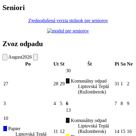
Seniori
Zjednodušená verzia stránok pre seniorov
Zvoz odpadu
August
2026
Po
Ut
St
Št
Pi
So
Ne
30
Komunálny odpad
27
28
29
31
1
2
Liptovská Teplá
(Ružomberok)
3
4
5
6
7
8
9
13
10
Komunálny odpad
Liptovská Teplá
Papier
11
12
(Ružomberok)
14
15
16
Liptovská Teplá