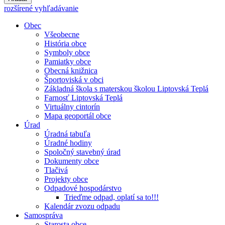
rozšírené vyhľadávanie
Obec
Všeobecne
História obce
Symboly obce
Pamiatky obce
Obecná knižnica
Športoviská v obci
Základná škola s materskou školou Liptovská Teplá
Farnosť Liptovská Teplá
Virtuálny cintorín
Mapa geoportál obce
Úrad
Úradná tabuľa
Úradné hodiny
Spoločný stavebný úrad
Dokumenty obce
Tlačivá
Projekty obce
Odpadové hospodárstvo
Trieďme odpad, oplatí sa to!!!
Kalendár zvozu odpadu
Samospráva
Starosta obce