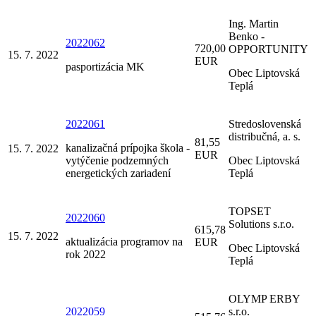
Ing. Martin
Benko -
2022062
720,00
OPPORTUNITY
15. 7. 2022
EUR
pasportizácia MK
Obec Liptovská
Teplá
2022061
Stredoslovenská
distribučná, a. s.
81,55
kanalizačná prípojka škola -
15. 7. 2022
EUR
vytýčenie podzemných
Obec Liptovská
energetických zariadení
Teplá
TOPSET
2022060
Solutions s.r.o.
615,78
15. 7. 2022
aktualizácia programov na
EUR
Obec Liptovská
rok 2022
Teplá
OLYMP ERBY
2022059
s.r.o.