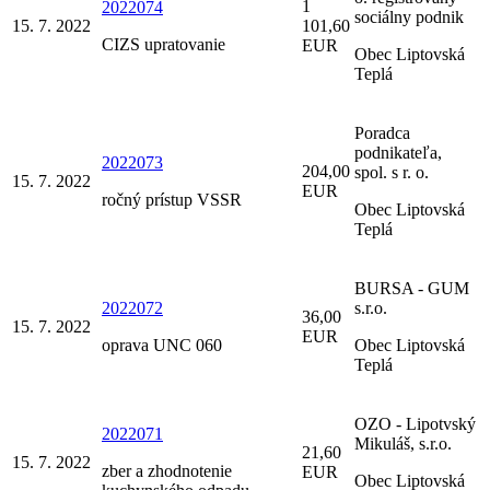
1
2022074
sociálny podnik
15. 7. 2022
101,60
CIZS upratovanie
EUR
Obec Liptovská
Teplá
Poradca
podnikateľa,
2022073
204,00
spol. s r. o.
15. 7. 2022
EUR
ročný prístup VSSR
Obec Liptovská
Teplá
BURSA - GUM
2022072
s.r.o.
36,00
15. 7. 2022
EUR
oprava UNC 060
Obec Liptovská
Teplá
OZO - Lipotvský
2022071
Mikuláš, s.r.o.
21,60
15. 7. 2022
zber a zhodnotenie
EUR
Obec Liptovská