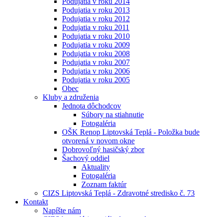
Podujatia v roku 2014
Podujatia v roku 2013
Podujatia v roku 2012
Podujatia v roku 2011
Podujatia v roku 2010
Podujatia v roku 2009
Podujatia v roku 2008
Podujatia v roku 2007
Podujatia v roku 2006
Podujatia v roku 2005
Obec
Kluby a združenia
Jednota dôchodcov
Súbory na stiahnutie
Fotogaléria
OŠK Renop Liptovská Teplá - Položka bude
otvorená v novom okne
Dobrovoľný hasičský zbor
Šachový oddiel
Aktuality
Fotogaléria
Zoznam faktúr
CIZS Liptovská Teplá - Zdravotné stredisko č. 73
Kontakt
Napíšte nám