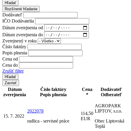
Hľadať
Rozšírené hľadanie
Dodávateľ
IČO Dodávatelia
Dátum zverejnenia od
Dátum zverejnenia do
Zverejnený v roku
Číslo faktúry
Popis plnenia
Cena od
Cena do
Zrušiť filter
Zavrieť
Dátum
Číslo faktúry
Cena
Dodávateľ
zverejnenia
Popis plnenia
*
Odberateľ
AGROPARK
2022078
LIPTOV, s.r.o.
114,50
15. 7. 2022
EUR
radlica - servisné práce
Obec Liptovská
Teplá