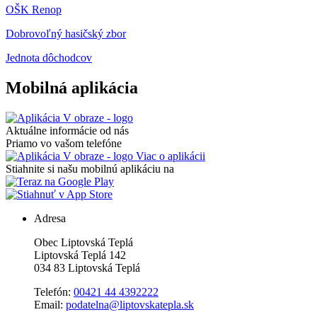
OŠK Renop
Dobrovoľný hasičský zbor
Jednota dôchodcov
Mobilná aplikácia
Aktuálne informácie od nás
Priamo vo vašom telefóne
Viac o aplikácii
Stiahnite si našu mobilnú aplikáciu na
Adresa
Obec Liptovská Teplá
Liptovská Teplá 142
034 83 Liptovská Teplá
Telefón:
00421 44 4392222
Email:
podatelna@liptovskatepla.sk