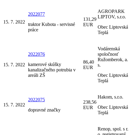
AGROPARK
2022077
LIPTOV, s.r.o.
131,29
15. 7. 2022
traktor Kubota - servisné
EUR
Obec Liptovská
práce
Teplá
Vodárenská
2022076
spoločnosť
Ružomberok, a.
86,40
kamerové skúšky
15. 7. 2022
s.
EUR
kanalizačného potrubia v
areáli ZŠ
Obec Liptovská
Teplá
Hakom, s.r.o.
2022075
238,56
15. 7. 2022
Obec Liptovská
EUR
dopravné značky
Teplá
Renop, spol. s r.
o. registrovaný