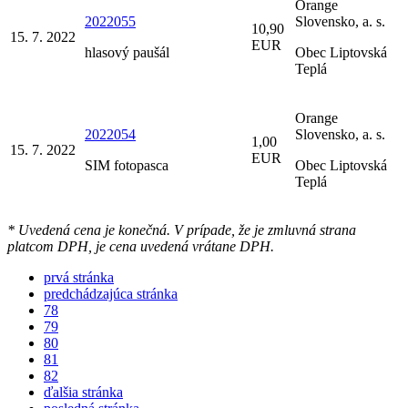
Orange
2022055
Slovensko, a. s.
10,90
15. 7. 2022
EUR
hlasový paušál
Obec Liptovská
Teplá
Orange
2022054
Slovensko, a. s.
1,00
15. 7. 2022
EUR
SIM fotopasca
Obec Liptovská
Teplá
* Uvedená cena je konečná. V prípade, že je zmluvná strana
platcom DPH, je cena uvedená vrátane DPH.
prvá stránka
predchádzajúca stránka
78
79
80
81
82
ďalšia stránka