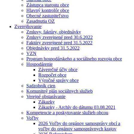
Zástupca starostu obce
Hlavný kontrolór obce
Obecné zastupiteľstvo
Zasadnutia OZ
Zverejňovanie
Zmluvy, faktúry, objednávky
Zmluvy zverejnené pred 30.6.2022
Faktúry zverejnené pred 31.5.2022
Objednávky pred 31.5.2022
VZN
Program hospodárskeho a sociálneho rozvoja obce
Hospodárenie
Záverečné účty obce
Rozpočet obce
Výročné správy obce
Sadzobník cien
Komunitný plán sociálnych služieb
Verejné obstarávanie
Zákazky
Zákazky - Archív do dátumu 03.08.2021
Kompetencie a poskytovanie služieb obcou
Voľby
2026 Voľby do orgánov samosprávy obcí a
voľby do orgánov samosprávnych krajov