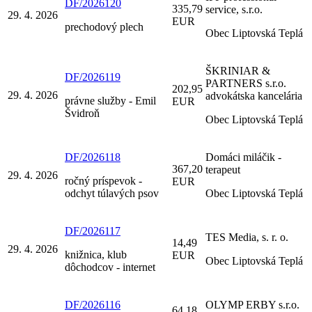
DF/2026120
335,79
service, s.r.o.
29. 4. 2026
EUR
prechodový plech
Obec Liptovská Teplá
ŠKRINIAR &
DF/2026119
PARTNERS s.r.o.
202,95
29. 4. 2026
advokátska kancelária
právne služby - Emil
EUR
Švidroň
Obec Liptovská Teplá
DF/2026118
Domáci miláčik -
367,20
terapeut
29. 4. 2026
ročný príspevok -
EUR
odchyt túlavých psov
Obec Liptovská Teplá
DF/2026117
TES Media, s. r. o.
14,49
29. 4. 2026
knižnica, klub
EUR
Obec Liptovská Teplá
dôchodcov - internet
DF/2026116
OLYMP ERBY s.r.o.
64,18