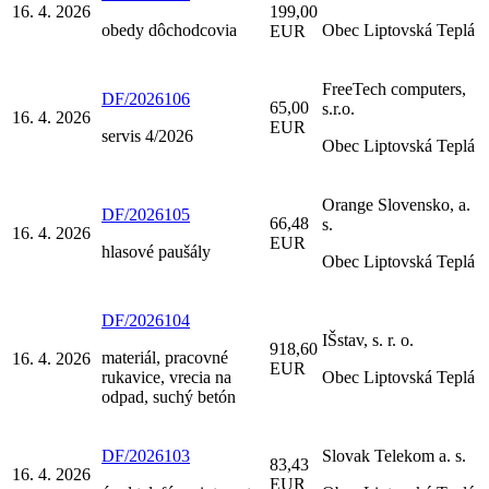
16. 4. 2026
199,00
obedy dôchodcovia
Obec Liptovská Teplá
EUR
FreeTech computers,
DF/2026106
65,00
s.r.o.
16. 4. 2026
EUR
servis 4/2026
Obec Liptovská Teplá
Orange Slovensko, a.
DF/2026105
66,48
s.
16. 4. 2026
EUR
hlasové paušály
Obec Liptovská Teplá
DF/2026104
IŠstav, s. r. o.
918,60
materiál, pracovné
16. 4. 2026
EUR
rukavice, vrecia na
Obec Liptovská Teplá
odpad, suchý betón
DF/2026103
Slovak Telekom a. s.
83,43
16. 4. 2026
EUR