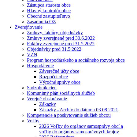
Zástupca starostu obce
Hlavný kontrolór obce
Obecné zastupiteľstvo
Zasadnutia OZ
Zverejňovanie
Zmluvy, faktúry, objednávky
Zmluvy zverejnené pred 30.6.2022
Faktúry zverejnené pred 31.5.2022
Objednávky pred 31.5.2022
VZN
Program hospodárskeho a sociálneho rozvoja obce
Hospodárenie
Záverečné účty obce
Rozpočet obce
Výročné správy obce
Sadzobník cien
Komunitný plán sociálnych služieb
Verejné obstarávanie
Zákazky
Zákazky - Archív do dátumu 03.08.2021
Kompetencie a poskytovanie služieb obcou
Voľby
2026 Voľby do orgánov samosprávy obcí a
voľby do orgánov samosprávnych krajov