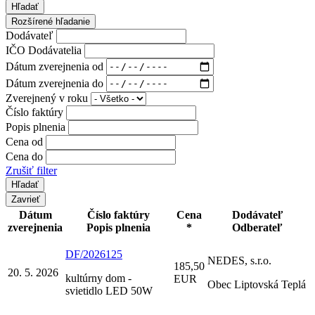
Hľadať
Rozšírené hľadanie
Dodávateľ
IČO Dodávatelia
Dátum zverejnenia od
Dátum zverejnenia do
Zverejnený v roku
Číslo faktúry
Popis plnenia
Cena od
Cena do
Zrušiť filter
Zavrieť
Dátum
Číslo faktúry
Cena
Dodávateľ
zverejnenia
Popis plnenia
*
Odberateľ
DF/2026125
NEDES, s.r.o.
185,50
20. 5. 2026
kultúrny dom -
EUR
Obec Liptovská Teplá
svietidlo LED 50W