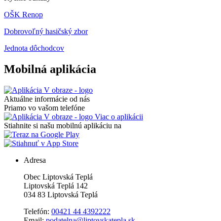
OŠK Renop
Dobrovoľný hasičský zbor
Jednota dôchodcov
Mobilná aplikácia
Aktuálne informácie od nás
Priamo vo vašom telefóne
Viac o aplikácii
Stiahnite si našu mobilnú aplikáciu na
Adresa
Obec Liptovská Teplá
Liptovská Teplá 142
034 83 Liptovská Teplá
Telefón:
00421 44 4392222
Email:
podatelna@liptovskatepla.sk