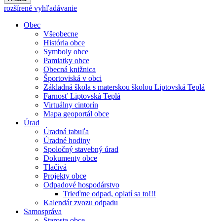
rozšírené vyhľadávanie
Obec
Všeobecne
História obce
Symboly obce
Pamiatky obce
Obecná knižnica
Športoviská v obci
Základná škola s materskou školou Liptovská Teplá
Farnosť Liptovská Teplá
Virtuálny cintorín
Mapa geoportál obce
Úrad
Úradná tabuľa
Úradné hodiny
Spoločný stavebný úrad
Dokumenty obce
Tlačivá
Projekty obce
Odpadové hospodárstvo
Trieďme odpad, oplatí sa to!!!
Kalendár zvozu odpadu
Samospráva
Starosta obce