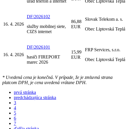
úrad telefón a internet
Obec Liptovská Teplá
DF/2026102
Slovak Telekom a. s.
86,88
16. 4. 2026
služby mobilnej siete,
EUR
Obec Liptovská Teplá
CIZS internet
DF/2026101
FRP Services, s.r.o.
15,99
16. 4. 2026
hasiči FIREPORT
EUR
Obec Liptovská Teplá
marec 2026
* Uvedená cena je konečná. V prípade, že je zmluvná strana
platcom DPH, je cena uvedená vrátane DPH.
prvá stránka
predchádzajúca stránka
3
4
5
6
7
ďalšia stránka