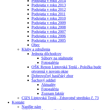
Podujatia v roku 2014
Podujatia v roku 2013
Podujatia v roku 2012
Podujatia v roku 2011
Podujatia v roku 2010
Podujatia v roku 2009
Podujatia v roku 2008
Podujatia v roku 2007
Podujatia v roku 2006
Podujatia v roku 2005
Obec
Kluby a združenia
Jednota dôchodcov
Súbory na stiahnutie
Fotogaléria
OŠK Renop Liptovská Teplá - Položka bude
otvorená v novom okne
Dobrovoľný hasičský zbor
Šachový oddiel
Aktuality
Fotogaléria
Zoznam faktúr
CIZS Liptovská Teplá - Zdravotné stredisko č. 73
Kontakt
Napíšte nám