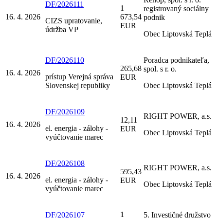
DF/2026111
1
registrovaný sociálny
16. 4. 2026
673,54
podnik
CIZS upratovanie,
EUR
údržba VP
Obec Liptovská Teplá
DF/2026110
Poradca podnikateľa,
265,68
spol. s r. o.
16. 4. 2026
prístup Verejná správa
EUR
Slovenskej republiky
Obec Liptovská Teplá
DF/2026109
RIGHT POWER, a.s.
12,11
16. 4. 2026
el. energia - zálohy -
EUR
Obec Liptovská Teplá
vyúčtovanie marec
DF/2026108
RIGHT POWER, a.s.
595,43
16. 4. 2026
el. energia - zálohy -
EUR
Obec Liptovská Teplá
vyúčtovanie marec
1
DF/2026107
5. Investičné družstvo