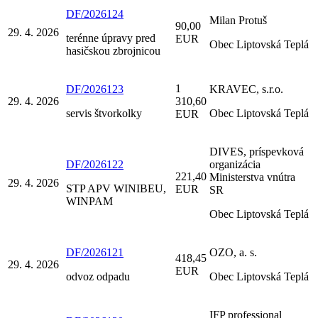
DF/2026124
Milan Protuš
90,00
29. 4. 2026
terénne úpravy pred
EUR
Obec Liptovská Teplá
hasičskou zbrojnicou
1
DF/2026123
KRAVEC, s.r.o.
29. 4. 2026
310,60
servis štvorkolky
Obec Liptovská Teplá
EUR
DIVES, príspevková
DF/2026122
organizácia
221,40
Ministerstva vnútra
29. 4. 2026
STP APV WINIBEU,
EUR
SR
WINPAM
Obec Liptovská Teplá
DF/2026121
OZO, a. s.
418,45
29. 4. 2026
EUR
odvoz odpadu
Obec Liptovská Teplá
IFP professional