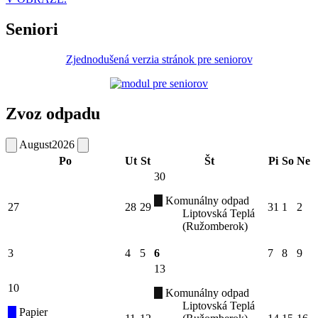
Seniori
Zjednodušená verzia stránok pre seniorov
Zvoz odpadu
August
2026
Po
Ut
St
Št
Pi
So
Ne
30
Komunálny odpad
27
28
29
31
1
2
Liptovská Teplá
(Ružomberok)
3
4
5
6
7
8
9
13
10
Komunálny odpad
Liptovská Teplá
Papier