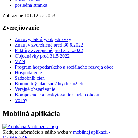
posledná stránka
Zobrazené
101
-
125
z 2053
Zverejňovanie
Zmluvy, faktúry, objednávky
Zmluvy zverejnené pred 30.6.2022
Faktúry zverejnené pred 31.5.2022
Objednávky pred 31.5.2022
VZN
Program hospodárskeho a sociálneho rozvoja obce
Hospodárenie
Sadzobník cien
Komunitný plán sociálnych služieb
Verejné obstarávanie
Kompetencie a poskytovanie služieb obcou
Voľby
Mobilná aplikácia
Sledujte informácie z nášho webu v
mobilnej aplikácii -
V OBRAZE.