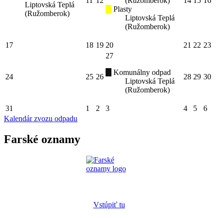
11
12
(Ružomberok)
14
15
16
Liptovská Teplá
Plasty
(Ružomberok)
Liptovská Teplá
(Ružomberok)
17
18
19
20
21
22
23
27
Komunálny odpad
24
25
26
28
29
30
Liptovská Teplá
(Ružomberok)
31
1
2
3
4
5
6
Kalendár zvozu odpadu
Farské oznamy
Vstúpiť tu