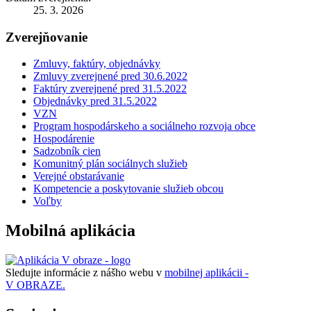
25. 3. 2026
Zverejňovanie
Zmluvy, faktúry, objednávky
Zmluvy zverejnené pred 30.6.2022
Faktúry zverejnené pred 31.5.2022
Objednávky pred 31.5.2022
VZN
Program hospodárskeho a sociálneho rozvoja obce
Hospodárenie
Sadzobník cien
Komunitný plán sociálnych služieb
Verejné obstarávanie
Kompetencie a poskytovanie služieb obcou
Voľby
Mobilná aplikácia
Sledujte informácie z nášho webu v
mobilnej aplikácii -
V OBRAZE.