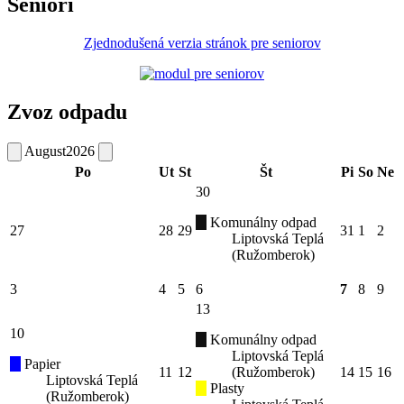
Seniori
Zjednodušená verzia stránok pre seniorov
Zvoz odpadu
August
2026
Po
Ut
St
Št
Pi
So
Ne
30
Komunálny odpad
27
28
29
31
1
2
Liptovská Teplá
(Ružomberok)
3
4
5
6
7
8
9
13
10
Komunálny odpad
Liptovská Teplá
Papier
11
12
(Ružomberok)
14
15
16
Liptovská Teplá
Plasty
(Ružomberok)