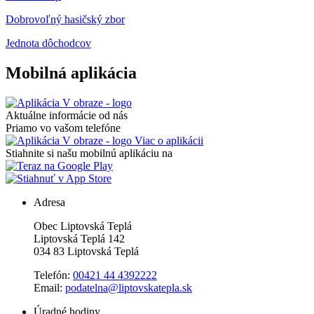
Dobrovoľný hasičský zbor
Jednota dôchodcov
Mobilná aplikácia
Aktuálne informácie od nás
Priamo vo vašom telefóne
Viac o aplikácii
Stiahnite si našu mobilnú aplikáciu na
Adresa
Obec Liptovská Teplá
Liptovská Teplá 142
034 83 Liptovská Teplá
Telefón:
00421 44 4392222
Email:
podatelna@liptovskatepla.sk
Úradné hodiny