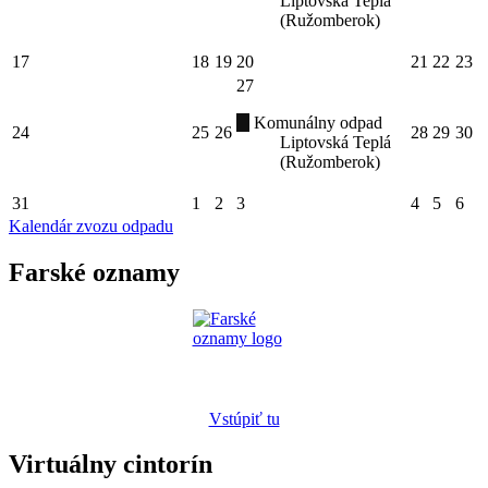
Liptovská Teplá
(Ružomberok)
17
18
19
20
21
22
23
27
Komunálny odpad
24
25
26
28
29
30
Liptovská Teplá
(Ružomberok)
31
1
2
3
4
5
6
Kalendár zvozu odpadu
Farské oznamy
Vstúpiť tu
Virtuálny cintorín