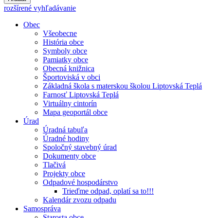
rozšírené vyhľadávanie
Obec
Všeobecne
História obce
Symboly obce
Pamiatky obce
Obecná knižnica
Športoviská v obci
Základná škola s materskou školou Liptovská Teplá
Farnosť Liptovská Teplá
Virtuálny cintorín
Mapa geoportál obce
Úrad
Úradná tabuľa
Úradné hodiny
Spoločný stavebný úrad
Dokumenty obce
Tlačivá
Projekty obce
Odpadové hospodárstvo
Trieďme odpad, oplatí sa to!!!
Kalendár zvozu odpadu
Samospráva
Starosta obce