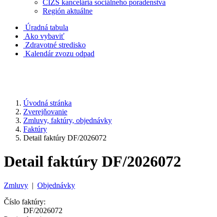
CIZS kancelária sociálneho poradenstva
Región aktuálne
Úradná tabula
Ako vybaviť
Zdravotné stredisko
Kalendár zvozu odpad
Úvodná stránka
Zverejňovanie
Zmluvy, faktúry, objednávky
Faktúry
Detail faktúry DF/2026072
Detail faktúry DF/2026072
Zmluvy
|
Objednávky
Číslo faktúry:
DF/2026072