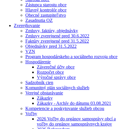
Zástupca starostu obce
Hlavný kontrolór obce
Obecné zastupiteľstvo
Zasadnutia OZ
Zverejňovanie
Zmluvy, faktúry, objednávky
Zmluvy zverejnené pred 30.6.2022
Faktúry zverejnené pred 31.5.2022
Objednávky pred 31.5.2022
VZN
Program hospodárskeho a sociálneho rozvoja obce
Hospodárenie
Záverečné účty obce
Rozpočet obce
Výročné správy obce
Sadzobník cien
Komunitný plán sociálnych služieb
Verejné obstarávanie
Zákazky
Zákazky - Archív do dátumu 03.08.2021
Kompetencie a poskytovanie služieb obcou
Voľby
2026 Voľby do orgánov samosprávy obcí a
voľby do orgánov samosprávnych krajov