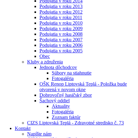
Podujatia v roku 2014
Podujatia v roku 2013
Podujatia v roku 2012
Podujatia v roku 2011
Podujatia v roku 2010
Podujatia v roku 2009
Podujatia v roku 2008
Podujatia v roku 2007
Podujatia v roku 2006
Podujatia v roku 2005
Obec
Kluby a združenia
Jednota dôchodcov
Súbory na stiahnutie
Fotogaléria
OŠK Renop Liptovská Teplá - Položka bude
otvorená v novom okne
Dobrovoľný hasičský zbor
Šachový oddiel
Aktuality
Fotogaléria
Zoznam faktúr
CIZS Liptovská Teplá - Zdravotné stredisko č. 73
Kontakt
Napíšte nám