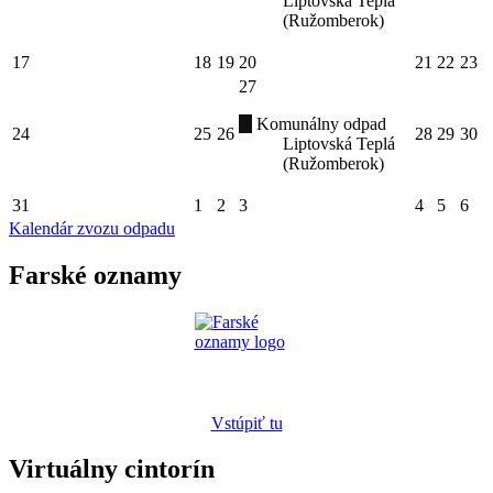
Liptovská Teplá
(Ružomberok)
17
18
19
20
21
22
23
27
Komunálny odpad
24
25
26
28
29
30
Liptovská Teplá
(Ružomberok)
31
1
2
3
4
5
6
Kalendár zvozu odpadu
Farské oznamy
Vstúpiť tu
Virtuálny cintorín