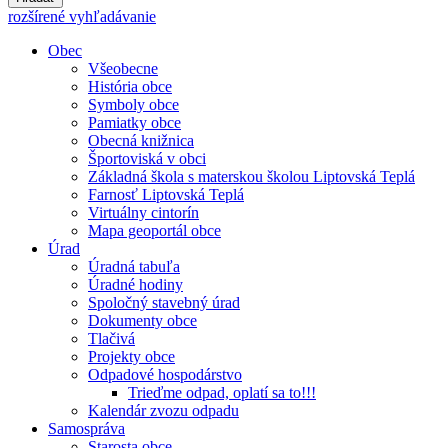
rozšírené vyhľadávanie
Obec
Všeobecne
História obce
Symboly obce
Pamiatky obce
Obecná knižnica
Športoviská v obci
Základná škola s materskou školou Liptovská Teplá
Farnosť Liptovská Teplá
Virtuálny cintorín
Mapa geoportál obce
Úrad
Úradná tabuľa
Úradné hodiny
Spoločný stavebný úrad
Dokumenty obce
Tlačivá
Projekty obce
Odpadové hospodárstvo
Trieďme odpad, oplatí sa to!!!
Kalendár zvozu odpadu
Samospráva
Starosta obce