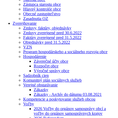
Zástupca starostu obce
Hlavný kontrolór obce
Obecné zastupiteľstvo
Zasadnutia OZ
Zverejňovanie
Zmluvy, faktúry, objednávky
Zmluvy zverejnené pred 30.6.2022
Faktúry zverejnené pred 31.5.2022
Objednávky pred 31.5.2022
VZN
Program hospodárskeho a sociálneho rozvoja obce
Hospodárenie
Záverečné účty obce
Rozpočet obce
Výročné správy obce
Sadzobník cien
Komunitný plán sociálnych služieb
Verejné obstarávanie
Zákazky
Zákazky - Archív do dátumu 03.08.2021
Kompetencie a poskytovanie služieb obcou
Voľby
2026 Voľby do orgánov samosprávy obcí a
voľby do orgánov samosprávnych krajov