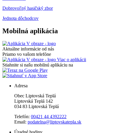
Dobrovoľný hasičský zbor
Jednota dôchodcov
Mobilná aplikácia
Aktuálne informácie od nás
Priamo vo vašom telefóne
Viac o aplikácii
Stiahnite si našu mobilnú aplikáciu na
Adresa
Obec Liptovská Teplá
Liptovská Teplá 142
034 83 Liptovská Teplá
Telefón:
00421 44 4392222
Email:
podatelna@liptovskatepla.sk
Úradné hodiny