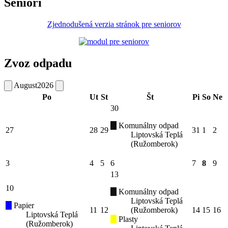
Seniori
Zjednodušená verzia stránok pre seniorov
Zvoz odpadu
August
2026
Po
Ut
St
Št
Pi
So
Ne
30
Komunálny odpad
27
28
29
31
1
2
Liptovská Teplá
(Ružomberok)
3
4
5
6
7
8
9
13
10
Komunálny odpad
Liptovská Teplá
Papier
11
12
(Ružomberok)
14
15
16
Liptovská Teplá
Plasty
(Ružomberok)