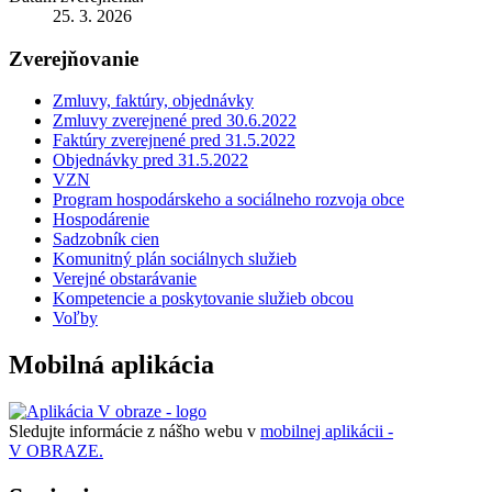
25. 3. 2026
Zverejňovanie
Zmluvy, faktúry, objednávky
Zmluvy zverejnené pred 30.6.2022
Faktúry zverejnené pred 31.5.2022
Objednávky pred 31.5.2022
VZN
Program hospodárskeho a sociálneho rozvoja obce
Hospodárenie
Sadzobník cien
Komunitný plán sociálnych služieb
Verejné obstarávanie
Kompetencie a poskytovanie služieb obcou
Voľby
Mobilná aplikácia
Sledujte informácie z nášho webu v
mobilnej aplikácii -
V OBRAZE.