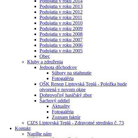
Podujatia v roku 2014
Podujatia v roku 2013
Podujatia v roku 2012
Podujatia v roku 2011
Podujatia v roku 2010
Podujatia v roku 2009
Podujatia v roku 2008
Podujatia v roku 2007
Podujatia v roku 2006
Podujatia v roku 2005
Obec
Kluby a združenia
Jednota dôchodcov
Súbory na stiahnutie
Fotogaléria
OŠK Renop Liptovská Teplá - Položka bude
otvorená v novom okne
Dobrovoľný hasičský zbor
Šachový oddiel
Aktuality
Fotogaléria
Zoznam faktúr
CIZS Liptovská Teplá - Zdravotné stredisko č. 73
Kontakt
Napíšte nám