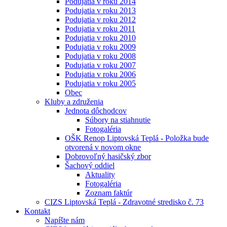
Podujatia v roku 2014
Podujatia v roku 2013
Podujatia v roku 2012
Podujatia v roku 2011
Podujatia v roku 2010
Podujatia v roku 2009
Podujatia v roku 2008
Podujatia v roku 2007
Podujatia v roku 2006
Podujatia v roku 2005
Obec
Kluby a združenia
Jednota dôchodcov
Súbory na stiahnutie
Fotogaléria
OŠK Renop Liptovská Teplá - Položka bude
otvorená v novom okne
Dobrovoľný hasičský zbor
Šachový oddiel
Aktuality
Fotogaléria
Zoznam faktúr
CIZS Liptovská Teplá - Zdravotné stredisko č. 73
Kontakt
Napíšte nám