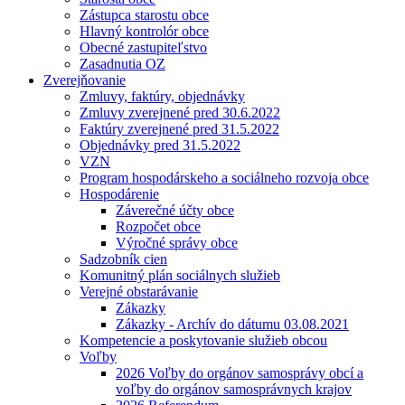
Zástupca starostu obce
Hlavný kontrolór obce
Obecné zastupiteľstvo
Zasadnutia OZ
Zverejňovanie
Zmluvy, faktúry, objednávky
Zmluvy zverejnené pred 30.6.2022
Faktúry zverejnené pred 31.5.2022
Objednávky pred 31.5.2022
VZN
Program hospodárskeho a sociálneho rozvoja obce
Hospodárenie
Záverečné účty obce
Rozpočet obce
Výročné správy obce
Sadzobník cien
Komunitný plán sociálnych služieb
Verejné obstarávanie
Zákazky
Zákazky - Archív do dátumu 03.08.2021
Kompetencie a poskytovanie služieb obcou
Voľby
2026 Voľby do orgánov samosprávy obcí a
voľby do orgánov samosprávnych krajov