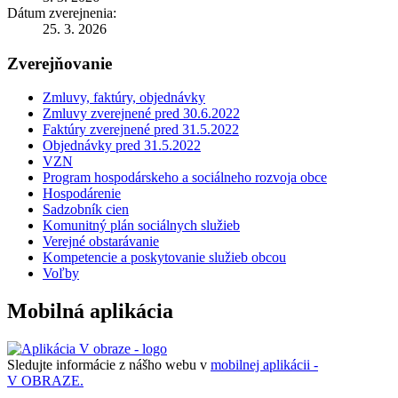
Dátum zverejnenia:
25. 3. 2026
Zverejňovanie
Zmluvy, faktúry, objednávky
Zmluvy zverejnené pred 30.6.2022
Faktúry zverejnené pred 31.5.2022
Objednávky pred 31.5.2022
VZN
Program hospodárskeho a sociálneho rozvoja obce
Hospodárenie
Sadzobník cien
Komunitný plán sociálnych služieb
Verejné obstarávanie
Kompetencie a poskytovanie služieb obcou
Voľby
Mobilná aplikácia
Sledujte informácie z nášho webu v
mobilnej aplikácii -
V OBRAZE.