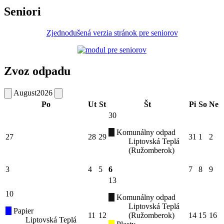
Seniori
Zjednodušená verzia stránok pre seniorov
Zvoz odpadu
August
2026
Po
Ut
St
Št
Pi
So
Ne
30
Komunálny odpad
27
28
29
31
1
2
Liptovská Teplá
(Ružomberok)
3
4
5
6
7
8
9
13
10
Komunálny odpad
Liptovská Teplá
Papier
11
12
(Ružomberok)
14
15
16
Liptovská Teplá