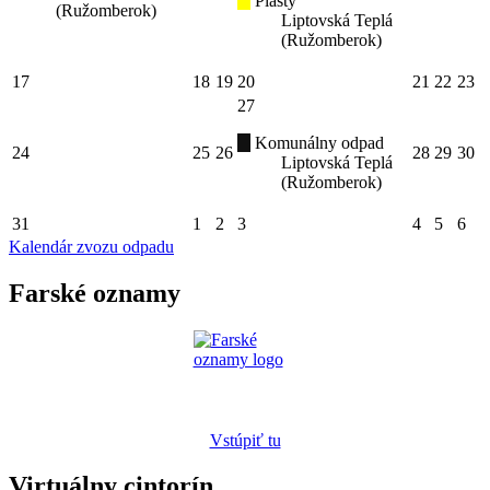
Plasty
(Ružomberok)
Liptovská Teplá
(Ružomberok)
17
18
19
20
21
22
23
27
Komunálny odpad
24
25
26
28
29
30
Liptovská Teplá
(Ružomberok)
31
1
2
3
4
5
6
Kalendár zvozu odpadu
Farské oznamy
Vstúpiť tu
Virtuálny cintorín