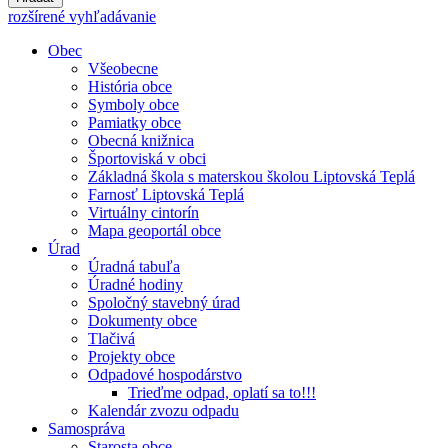
rozšírené vyhľadávanie
Obec
Všeobecne
História obce
Symboly obce
Pamiatky obce
Obecná knižnica
Športoviská v obci
Základná škola s materskou školou Liptovská Teplá
Farnosť Liptovská Teplá
Virtuálny cintorín
Mapa geoportál obce
Úrad
Úradná tabuľa
Úradné hodiny
Spoločný stavebný úrad
Dokumenty obce
Tlačivá
Projekty obce
Odpadové hospodárstvo
Trieďme odpad, oplatí sa to!!!
Kalendár zvozu odpadu
Samospráva
Starosta obce