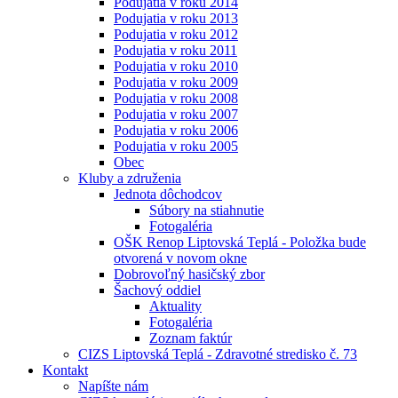
Podujatia v roku 2014
Podujatia v roku 2013
Podujatia v roku 2012
Podujatia v roku 2011
Podujatia v roku 2010
Podujatia v roku 2009
Podujatia v roku 2008
Podujatia v roku 2007
Podujatia v roku 2006
Podujatia v roku 2005
Obec
Kluby a združenia
Jednota dôchodcov
Súbory na stiahnutie
Fotogaléria
OŠK Renop Liptovská Teplá - Položka bude
otvorená v novom okne
Dobrovoľný hasičský zbor
Šachový oddiel
Aktuality
Fotogaléria
Zoznam faktúr
CIZS Liptovská Teplá - Zdravotné stredisko č. 73
Kontakt
Napíšte nám