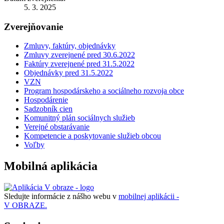
5. 3. 2025
Zverejňovanie
Zmluvy, faktúry, objednávky
Zmluvy zverejnené pred 30.6.2022
Faktúry zverejnené pred 31.5.2022
Objednávky pred 31.5.2022
VZN
Program hospodárskeho a sociálneho rozvoja obce
Hospodárenie
Sadzobník cien
Komunitný plán sociálnych služieb
Verejné obstarávanie
Kompetencie a poskytovanie služieb obcou
Voľby
Mobilná aplikácia
Sledujte informácie z nášho webu v
mobilnej aplikácii -
V OBRAZE.