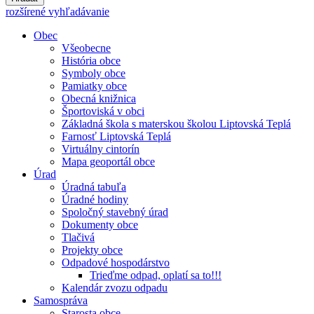
rozšírené vyhľadávanie
Obec
Všeobecne
História obce
Symboly obce
Pamiatky obce
Obecná knižnica
Športoviská v obci
Základná škola s materskou školou Liptovská Teplá
Farnosť Liptovská Teplá
Virtuálny cintorín
Mapa geoportál obce
Úrad
Úradná tabuľa
Úradné hodiny
Spoločný stavebný úrad
Dokumenty obce
Tlačivá
Projekty obce
Odpadové hospodárstvo
Trieďme odpad, oplatí sa to!!!
Kalendár zvozu odpadu
Samospráva
Starosta obce