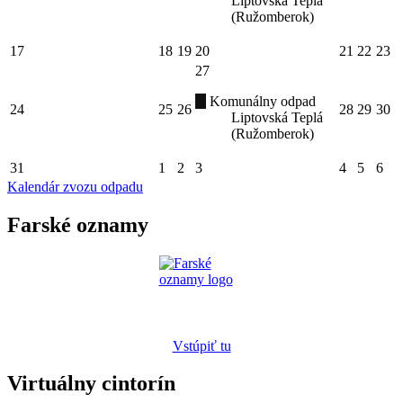
Liptovská Teplá
(Ružomberok)
17
18
19
20
21
22
23
27
Komunálny odpad
24
25
26
28
29
30
Liptovská Teplá
(Ružomberok)
31
1
2
3
4
5
6
Kalendár zvozu odpadu
Farské oznamy
Vstúpiť tu
Virtuálny cintorín