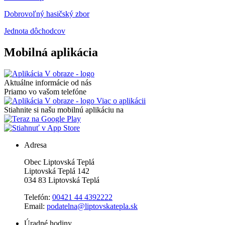
Dobrovoľný hasičský zbor
Jednota dôchodcov
Mobilná aplikácia
Aktuálne informácie od nás
Priamo vo vašom telefóne
Viac o aplikácii
Stiahnite si našu mobilnú aplikáciu na
Adresa
Obec Liptovská Teplá
Liptovská Teplá 142
034 83 Liptovská Teplá
Telefón:
00421 44 4392222
Email:
podatelna@liptovskatepla.sk
Úradné hodiny