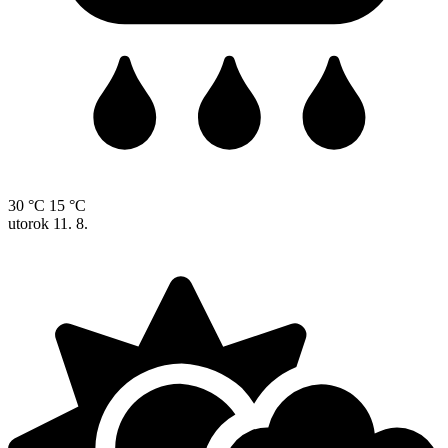
30 °C
15 °C
utorok
11. 8.