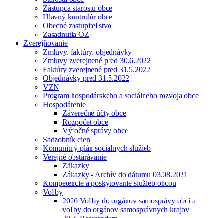
Zástupca starostu obce
Hlavný kontrolór obce
Obecné zastupiteľstvo
Zasadnutia OZ
Zverejňovanie
Zmluvy, faktúry, objednávky
Zmluvy zverejnené pred 30.6.2022
Faktúry zverejnené pred 31.5.2022
Objednávky pred 31.5.2022
VZN
Program hospodárskeho a sociálneho rozvoja obce
Hospodárenie
Záverečné účty obce
Rozpočet obce
Výročné správy obce
Sadzobník cien
Komunitný plán sociálnych služieb
Verejné obstarávanie
Zákazky
Zákazky - Archív do dátumu 03.08.2021
Kompetencie a poskytovanie služieb obcou
Voľby
2026 Voľby do orgánov samosprávy obcí a
voľby do orgánov samosprávnych krajov