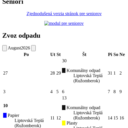
Seniori
Zjednodušená verzia stránok pre seniorov
Zvoz odpadu
August
2026
Po
Ut
St
Št
Pi
So
Ne
30
Komunálny odpad
27
28
29
31
1
2
Liptovská Teplá
(Ružomberok)
3
4
5
6
7
8
9
13
10
Komunálny odpad
Liptovská Teplá
Papier
11
12
(Ružomberok)
14
15
16
Liptovská Teplá
Plasty
(Ružomberok)