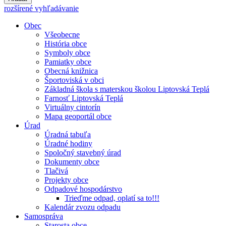
rozšírené vyhľadávanie
Obec
Všeobecne
História obce
Symboly obce
Pamiatky obce
Obecná knižnica
Športoviská v obci
Základná škola s materskou školou Liptovská Teplá
Farnosť Liptovská Teplá
Virtuálny cintorín
Mapa geoportál obce
Úrad
Úradná tabuľa
Úradné hodiny
Spoločný stavebný úrad
Dokumenty obce
Tlačivá
Projekty obce
Odpadové hospodárstvo
Trieďme odpad, oplatí sa to!!!
Kalendár zvozu odpadu
Samospráva
Starosta obce