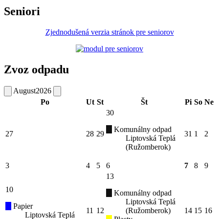
Seniori
Zjednodušená verzia stránok pre seniorov
Zvoz odpadu
August
2026
Po
Ut
St
Št
Pi
So
Ne
30
Komunálny odpad
27
28
29
31
1
2
Liptovská Teplá
(Ružomberok)
3
4
5
6
7
8
9
13
10
Komunálny odpad
Liptovská Teplá
Papier
11
12
(Ružomberok)
14
15
16
Liptovská Teplá