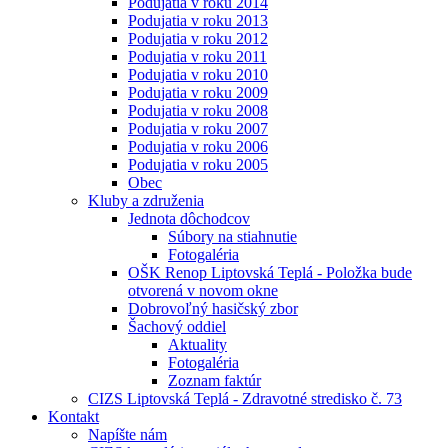
Podujatia v roku 2014
Podujatia v roku 2013
Podujatia v roku 2012
Podujatia v roku 2011
Podujatia v roku 2010
Podujatia v roku 2009
Podujatia v roku 2008
Podujatia v roku 2007
Podujatia v roku 2006
Podujatia v roku 2005
Obec
Kluby a združenia
Jednota dôchodcov
Súbory na stiahnutie
Fotogaléria
OŠK Renop Liptovská Teplá - Položka bude
otvorená v novom okne
Dobrovoľný hasičský zbor
Šachový oddiel
Aktuality
Fotogaléria
Zoznam faktúr
CIZS Liptovská Teplá - Zdravotné stredisko č. 73
Kontakt
Napíšte nám