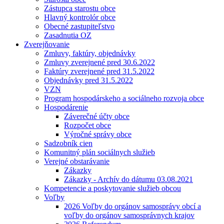
Zástupca starostu obce
Hlavný kontrolór obce
Obecné zastupiteľstvo
Zasadnutia OZ
Zverejňovanie
Zmluvy, faktúry, objednávky
Zmluvy zverejnené pred 30.6.2022
Faktúry zverejnené pred 31.5.2022
Objednávky pred 31.5.2022
VZN
Program hospodárskeho a sociálneho rozvoja obce
Hospodárenie
Záverečné účty obce
Rozpočet obce
Výročné správy obce
Sadzobník cien
Komunitný plán sociálnych služieb
Verejné obstarávanie
Zákazky
Zákazky - Archív do dátumu 03.08.2021
Kompetencie a poskytovanie služieb obcou
Voľby
2026 Voľby do orgánov samosprávy obcí a
voľby do orgánov samosprávnych krajov