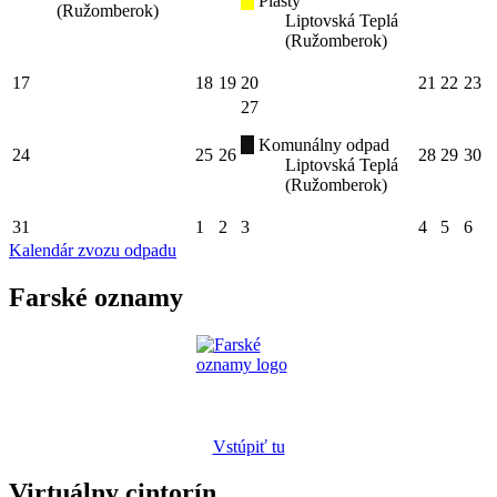
Plasty
(Ružomberok)
Liptovská Teplá
(Ružomberok)
17
18
19
20
21
22
23
27
Komunálny odpad
24
25
26
28
29
30
Liptovská Teplá
(Ružomberok)
31
1
2
3
4
5
6
Kalendár zvozu odpadu
Farské oznamy
Vstúpiť tu
Virtuálny cintorín