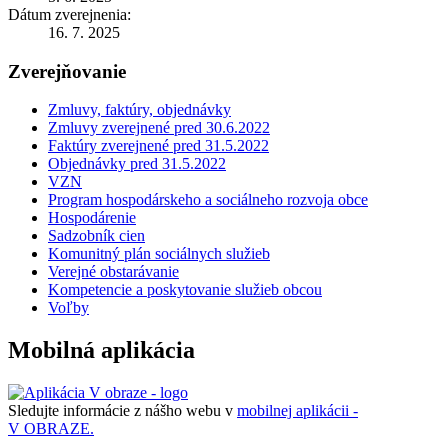
Dátum zverejnenia:
16. 7. 2025
Zverejňovanie
Zmluvy, faktúry, objednávky
Zmluvy zverejnené pred 30.6.2022
Faktúry zverejnené pred 31.5.2022
Objednávky pred 31.5.2022
VZN
Program hospodárskeho a sociálneho rozvoja obce
Hospodárenie
Sadzobník cien
Komunitný plán sociálnych služieb
Verejné obstarávanie
Kompetencie a poskytovanie služieb obcou
Voľby
Mobilná aplikácia
Sledujte informácie z nášho webu v
mobilnej aplikácii -
V OBRAZE.